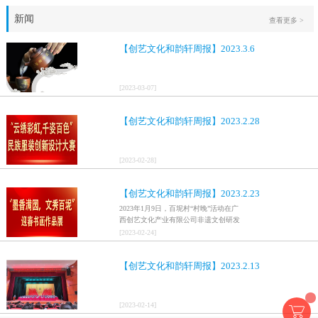
新闻
查看更多 >
【创艺文化和韵轩周报】2023.3.6
[
2023
-
03
-
07
]
【创艺文化和韵轩周报】2023.2.28
[
2023
-
02
-
28
]
【创艺文化和韵轩周报】2023.2.23
2023年1月9日，百坭村“村晚”活动在广
西创艺文化产业有限公司非遗文创研发
基地、百色市乐业县百坭壮族织布技艺
[
2023
-
02
-
24
]
传承创意基地正式开启，活动紧扣“启航
新征程，幸福中国年”主题，根据壮族乡
【创艺文化和韵轩周报】2023.2.13
村特色设计舞美，突出乡村文艺新体
验、新呈现，展示了“墨香满园，文秀百
坭”书画迎春作品展近百幅书法艺术家的
作品，传承了中华文明，弘扬了书法艺
[
2023
-
02
-
14
]
术，阐释了书法精神。（排名不分先