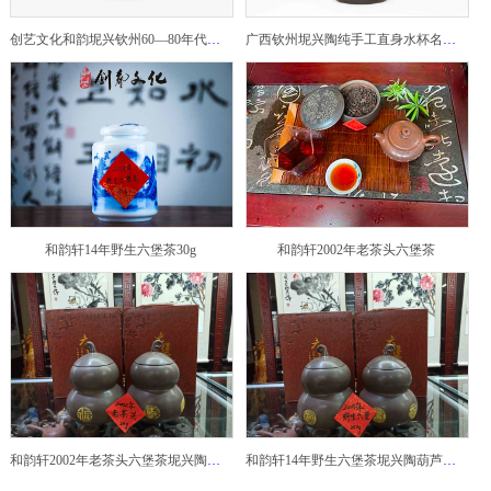
创艺文化和韵坭兴钦州60—80年代坭兴陶老壶——玉奎壶
广西钦州坭兴陶纯手工直身水杯名家陶瓷大师紫砂建水紫陶
和韵轩14年野生六堡茶30g
和韵轩2002年老茶头六堡茶
和韵轩2002年老茶头六堡茶坭兴陶葫芦茶罐
和韵轩14年野生六堡茶坭兴陶葫芦茶罐