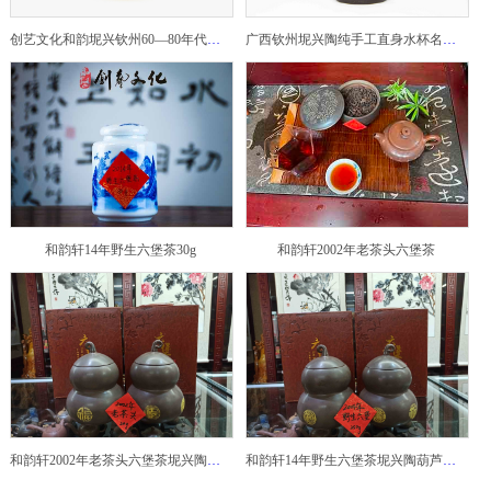
创艺文化和韵坭兴钦州60—80年代坭兴陶老壶——玉奎壶
广西钦州坭兴陶纯手工直身水杯名家陶瓷大师紫砂建水紫陶
和韵轩14年野生六堡茶30g
和韵轩2002年老茶头六堡茶
和韵轩2002年老茶头六堡茶坭兴陶葫芦茶罐
和韵轩14年野生六堡茶坭兴陶葫芦茶罐