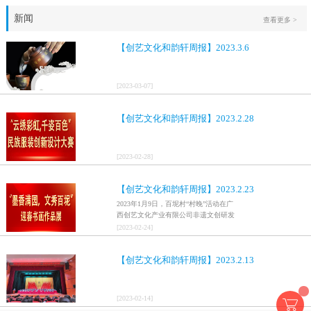
新闻
查看更多 >
【创艺文化和韵轩周报】2023.3.6
[
2023
-
03
-
07
]
【创艺文化和韵轩周报】2023.2.28
[
2023
-
02
-
28
]
【创艺文化和韵轩周报】2023.2.23
2023年1月9日，百坭村“村晚”活动在广
西创艺文化产业有限公司非遗文创研发
基地、百色市乐业县百坭壮族织布技艺
[
2023
-
02
-
24
]
传承创意基地正式开启，活动紧扣“启航
新征程，幸福中国年”主题，根据壮族乡
【创艺文化和韵轩周报】2023.2.13
村特色设计舞美，突出乡村文艺新体
验、新呈现，展示了“墨香满园，文秀百
坭”书画迎春作品展近百幅书法艺术家的
作品，传承了中华文明，弘扬了书法艺
[
2023
-
02
-
14
]
术，阐释了书法精神。（排名不分先