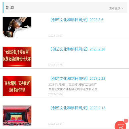
新闻
查看更多 >
【创艺文化和韵轩周报】2023.3.6
[
2023
-
03
-
07
]
【创艺文化和韵轩周报】2023.2.28
[
2023
-
02
-
28
]
【创艺文化和韵轩周报】2023.2.23
2023年1月9日，百坭村“村晚”活动在广
西创艺文化产业有限公司非遗文创研发
基地、百色市乐业县百坭壮族织布技艺
[
2023
-
02
-
24
]
传承创意基地正式开启，活动紧扣“启航
新征程，幸福中国年”主题，根据壮族乡
【创艺文化和韵轩周报】2023.2.13
村特色设计舞美，突出乡村文艺新体
验、新呈现，展示了“墨香满园，文秀百
坭”书画迎春作品展近百幅书法艺术家的
作品，传承了中华文明，弘扬了书法艺
[
2023
-
02
-
14
]
术，阐释了书法精神。（排名不分先