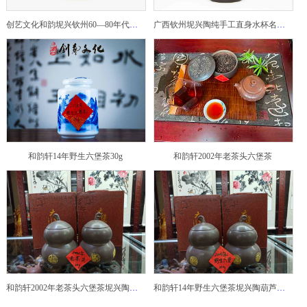
创艺文化和韵坭兴钦州60—80年代坭兴陶老壶——玉奎壶
广西钦州坭兴陶纯手工直身水杯名家陶瓷大师紫砂建水紫陶
和韵轩14年野生六堡茶30g
和韵轩2002年老茶头六堡茶
和韵轩2002年老茶头六堡茶坭兴陶葫芦茶罐
和韵轩14年野生六堡茶坭兴陶葫芦茶罐