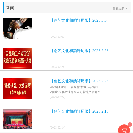
新闻
查看更多 >
【创艺文化和韵轩周报】2023.3.6
[
2023
-
03
-
07
]
【创艺文化和韵轩周报】2023.2.28
[
2023
-
02
-
28
]
【创艺文化和韵轩周报】2023.2.23
2023年1月9日，百坭村“村晚”活动在广
西创艺文化产业有限公司非遗文创研发
基地、百色市乐业县百坭壮族织布技艺
[
2023
-
02
-
24
]
传承创意基地正式开启，活动紧扣“启航
新征程，幸福中国年”主题，根据壮族乡
【创艺文化和韵轩周报】2023.2.13
村特色设计舞美，突出乡村文艺新体
验、新呈现，展示了“墨香满园，文秀百
坭”书画迎春作品展近百幅书法艺术家的
作品，传承了中华文明，弘扬了书法艺
[
2023
-
02
-
14
]
术，阐释了书法精神。（排名不分先