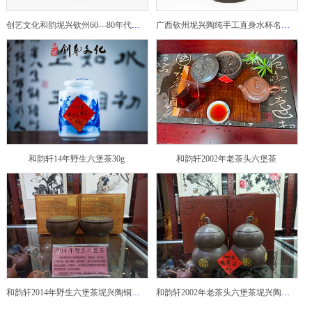
创艺文化和韵坭兴钦州60—80年代坭兴陶老壶——玉奎壶
广西钦州坭兴陶纯手工直身水杯名家陶瓷大师紫砂建水紫陶
和韵轩14年野生六堡茶30g
和韵轩2002年老茶头六堡茶
和韵轩2014年野生六堡茶坭兴陶铜鼓茶罐
和韵轩2002年老茶头六堡茶坭兴陶葫芦茶罐