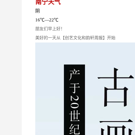
南宁天气
阴
16℃—22℃
朋友们早上好！
美好的一天从【创艺文化和韵轩周报】开始