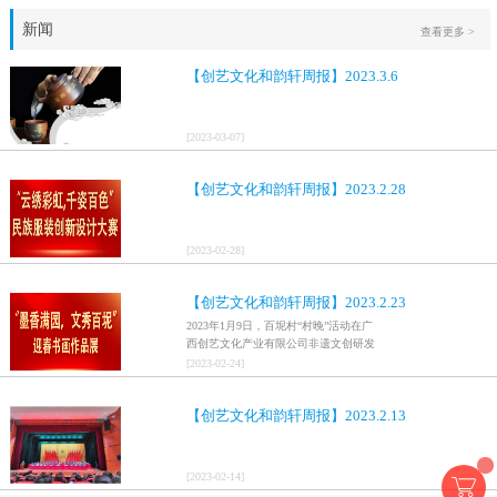
新闻
查看更多 >
【创艺文化和韵轩周报】2023.3.6
[
2023
-
03
-
07
]
【创艺文化和韵轩周报】2023.2.28
[
2023
-
02
-
28
]
【创艺文化和韵轩周报】2023.2.23
2023年1月9日，百坭村“村晚”活动在广
西创艺文化产业有限公司非遗文创研发
基地、百色市乐业县百坭壮族织布技艺
[
2023
-
02
-
24
]
传承创意基地正式开启，活动紧扣“启航
新征程，幸福中国年”主题，根据壮族乡
【创艺文化和韵轩周报】2023.2.13
村特色设计舞美，突出乡村文艺新体
验、新呈现，展示了“墨香满园，文秀百
坭”书画迎春作品展近百幅书法艺术家的
作品，传承了中华文明，弘扬了书法艺
[
2023
-
02
-
14
]
术，阐释了书法精神。（排名不分先