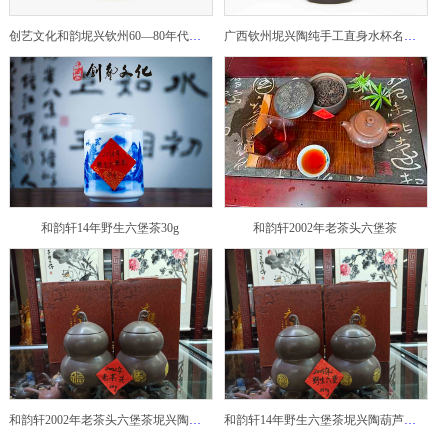
创艺文化和韵坭兴钦州60—80年代坭兴陶老壶——玉奎壶
广西钦州坭兴陶纯手工直身水杯名家陶瓷大师紫砂建水紫陶
和韵轩14年野生六堡茶30g
和韵轩2002年老茶头六堡茶
和韵轩2002年老茶头六堡茶坭兴陶葫芦茶罐
和韵轩14年野生六堡茶坭兴陶葫芦茶罐