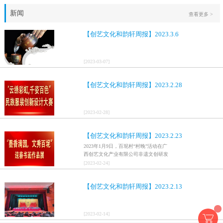
新闻
查看更多 >
【创艺文化和韵轩周报】2023.3.6
[
2023
-
03
-
07
]
【创艺文化和韵轩周报】2023.2.28
[
2023
-
02
-
28
]
【创艺文化和韵轩周报】2023.2.23
2023年1月9日，百坭村“村晚”活动在广
西创艺文化产业有限公司非遗文创研发
基地、百色市乐业县百坭壮族织布技艺
[
2023
-
02
-
24
]
传承创意基地正式开启，活动紧扣“启航
新征程，幸福中国年”主题，根据壮族乡
【创艺文化和韵轩周报】2023.2.13
村特色设计舞美，突出乡村文艺新体
验、新呈现，展示了“墨香满园，文秀百
坭”书画迎春作品展近百幅书法艺术家的
作品，传承了中华文明，弘扬了书法艺
[
2023
-
02
-
14
]
术，阐释了书法精神。（排名不分先