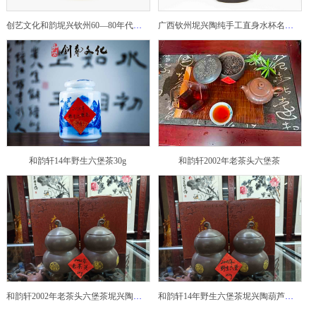
创艺文化和韵坭兴钦州60—80年代坭兴陶老壶——玉奎壶
广西钦州坭兴陶纯手工直身水杯名家陶瓷大师紫砂建水紫陶
和韵轩14年野生六堡茶30g
和韵轩2002年老茶头六堡茶
和韵轩2002年老茶头六堡茶坭兴陶葫芦茶罐
和韵轩14年野生六堡茶坭兴陶葫芦茶罐