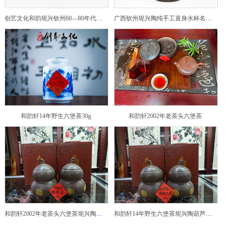
创艺文化和韵坭兴钦州60—80年代坭兴陶老壶——玉奎壶
广西钦州坭兴陶纯手工直身水杯名家陶瓷大师紫砂建水紫陶
和韵轩14年野生六堡茶30g
和韵轩2002年老茶头六堡茶
和韵轩2002年老茶头六堡茶坭兴陶葫芦茶罐
和韵轩14年野生六堡茶坭兴陶葫芦茶罐