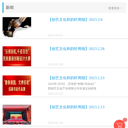
新闻
查看更多 >
【创艺文化和韵轩周报】2023.3.6
[
2023
-
03
-
07
]
【创艺文化和韵轩周报】2023.2.28
[
2023
-
02
-
28
]
【创艺文化和韵轩周报】2023.2.23
2023年1月9日，百坭村“村晚”活动在广
西创艺文化产业有限公司非遗文创研发
基地、百色市乐业县百坭壮族织布技艺
[
2023
-
02
-
24
]
传承创意基地正式开启，活动紧扣“启航
新征程，幸福中国年”主题，根据壮族乡
【创艺文化和韵轩周报】2023.2.13
村特色设计舞美，突出乡村文艺新体
验、新呈现，展示了“墨香满园，文秀百
坭”书画迎春作品展近百幅书法艺术家的
作品，传承了中华文明，弘扬了书法艺
[
2023
-
02
-
14
]
术，阐释了书法精神。（排名不分先