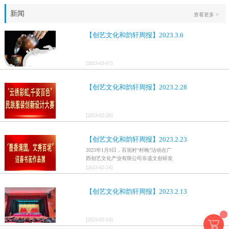
新闻
查看更多 >
【创艺文化和韵轩周报】2023.3.6
[
2023
-
03
-
07
]
【创艺文化和韵轩周报】2023.2.28
[
2023
-
02
-
28
]
【创艺文化和韵轩周报】2023.2.23
2023年1月9日，百坭村“村晚”活动在广
西创艺文化产业有限公司非遗文创研发
基地、百色市乐业县百坭壮族织布技艺
[
2023
-
02
-
24
]
传承创意基地正式开启，活动紧扣“启航
新征程，幸福中国年”主题，根据壮族乡
【创艺文化和韵轩周报】2023.2.13
村特色设计舞美，突出乡村文艺新体
验、新呈现，展示了“墨香满园，文秀百
坭”书画迎春作品展近百幅书法艺术家的
作品，传承了中华文明，弘扬了书法艺
[
2023
-
02
-
14
]
术，阐释了书法精神。（排名不分先