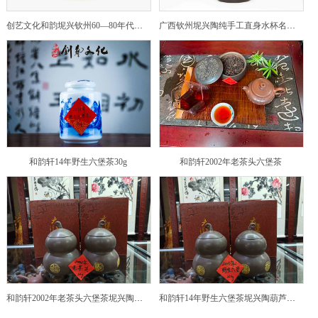
创艺文化和韵坭兴钦州60—80年代坭兴陶老壶——玉奎壶
广西钦州坭兴陶纯手工直身水杯名家陶瓷大师紫砂建水紫陶
和韵轩14年野生六堡茶30g
和韵轩2002年老茶头六堡茶
和韵轩2002年老茶头六堡茶坭兴陶葫芦茶罐
和韵轩14年野生六堡茶坭兴陶葫芦茶罐