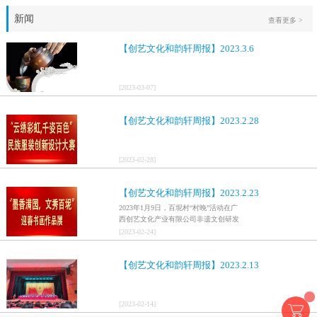
新闻
查看更多 >
【创艺文化和韵轩周报】2023.3.6
[
2023
-
03
-
07
]
【创艺文化和韵轩周报】2023.2.28
[
2023
-
02
-
28
]
【创艺文化和韵轩周报】2023.2.23
2023年1月9日，百坭村“村晚”活动在广
西创艺文化产业有限公司非遗文创研发
基地、百色市乐业县百坭壮族织布技艺
[
2023
-
02
-
24
]
传承创意基地正式开启，活动紧扣“启航
新征程，幸福中国年”主题，根据壮族乡
【创艺文化和韵轩周报】2023.2.13
村特色设计舞美，突出乡村文艺新体
验、新呈现，展示了“墨香满园，文秀百
坭”书画迎春作品展近百幅书法艺术家的
作品，传承了中华文明，弘扬了书法艺
[
2023
-
02
-
14
]
术，阐释了书法精神。（排名不分先