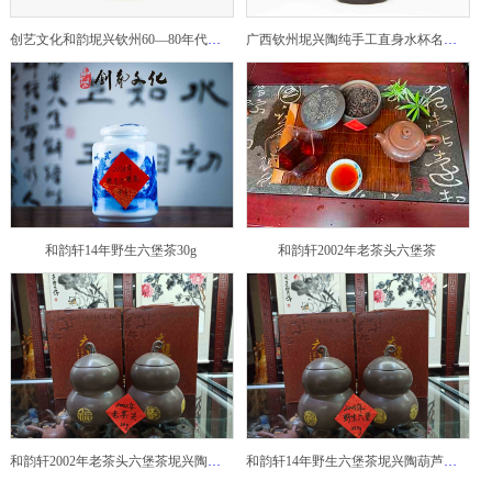
创艺文化和韵坭兴钦州60—80年代坭兴陶老壶——玉奎壶
广西钦州坭兴陶纯手工直身水杯名家陶瓷大师紫砂建水紫陶
和韵轩14年野生六堡茶30g
和韵轩2002年老茶头六堡茶
和韵轩2002年老茶头六堡茶坭兴陶葫芦茶罐
和韵轩14年野生六堡茶坭兴陶葫芦茶罐