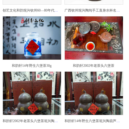
创艺文化和韵坭兴钦州60—80年代坭兴陶老壶——玉奎壶
广西钦州坭兴陶纯手工直身水杯名家陶瓷大师紫砂建水紫陶
和韵轩14年野生六堡茶30g
和韵轩2002年老茶头六堡茶
和韵轩2002年老茶头六堡茶坭兴陶葫芦茶罐
和韵轩14年野生六堡茶坭兴陶葫芦茶罐