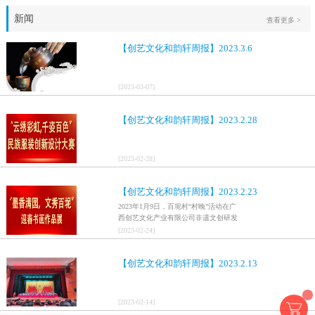
新闻
查看更多 >
【创艺文化和韵轩周报】2023.3.6
[
2023
-
03
-
07
]
【创艺文化和韵轩周报】2023.2.28
[
2023
-
02
-
28
]
【创艺文化和韵轩周报】2023.2.23
2023年1月9日，百坭村“村晚”活动在广
西创艺文化产业有限公司非遗文创研发
基地、百色市乐业县百坭壮族织布技艺
[
2023
-
02
-
24
]
传承创意基地正式开启，活动紧扣“启航
新征程，幸福中国年”主题，根据壮族乡
【创艺文化和韵轩周报】2023.2.13
村特色设计舞美，突出乡村文艺新体
验、新呈现，展示了“墨香满园，文秀百
坭”书画迎春作品展近百幅书法艺术家的
作品，传承了中华文明，弘扬了书法艺
[
2023
-
02
-
14
]
术，阐释了书法精神。（排名不分先