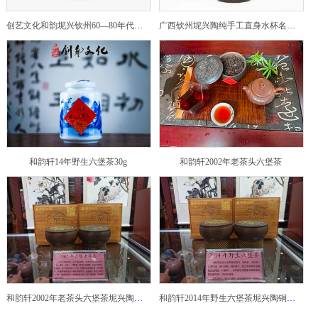
创艺文化和韵坭兴钦州60—80年代坭兴陶老壶——玉奎壶
广西钦州坭兴陶纯手工直身水杯名家陶瓷大师紫砂建水紫陶
和韵轩14年野生六堡茶30g
和韵轩2002年老茶头六堡茶
和韵轩2002年老茶头六堡茶坭兴陶铜鼓茶罐
和韵轩2014年野生六堡茶坭兴陶铜鼓茶罐