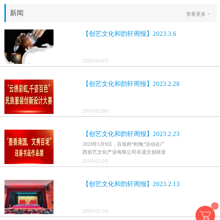
新闻
查看更多 >
【创艺文化和韵轩周报】2023.3.6
[
2023
-
03
-
07
]
【创艺文化和韵轩周报】2023.2.28
[
2023
-
02
-
28
]
【创艺文化和韵轩周报】2023.2.23
2023年1月9日，百坭村“村晚”活动在广
西创艺文化产业有限公司非遗文创研发
基地、百色市乐业县百坭壮族织布技艺
[
2023
-
02
-
24
]
传承创意基地正式开启，活动紧扣“启航
新征程，幸福中国年”主题，根据壮族乡
【创艺文化和韵轩周报】2023.2.13
村特色设计舞美，突出乡村文艺新体
验、新呈现，展示了“墨香满园，文秀百
坭”书画迎春作品展近百幅书法艺术家的
作品，传承了中华文明，弘扬了书法艺
[
2023
-
02
-
14
]
术，阐释了书法精神。（排名不分先