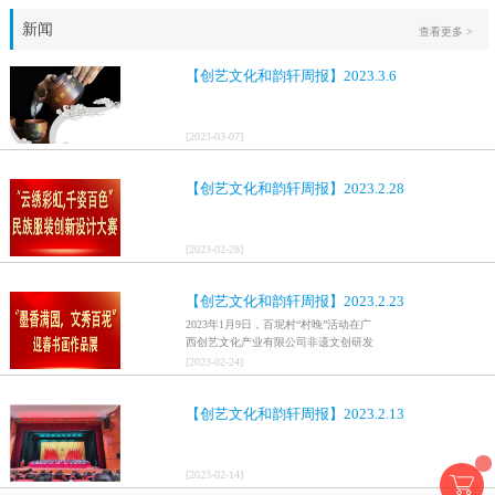
新闻
查看更多 >
【创艺文化和韵轩周报】2023.3.6
[
2023
-
03
-
07
]
【创艺文化和韵轩周报】2023.2.28
[
2023
-
02
-
28
]
【创艺文化和韵轩周报】2023.2.23
2023年1月9日，百坭村“村晚”活动在广
西创艺文化产业有限公司非遗文创研发
基地、百色市乐业县百坭壮族织布技艺
[
2023
-
02
-
24
]
传承创意基地正式开启，活动紧扣“启航
新征程，幸福中国年”主题，根据壮族乡
【创艺文化和韵轩周报】2023.2.13
村特色设计舞美，突出乡村文艺新体
验、新呈现，展示了“墨香满园，文秀百
坭”书画迎春作品展近百幅书法艺术家的
作品，传承了中华文明，弘扬了书法艺
[
2023
-
02
-
14
]
术，阐释了书法精神。（排名不分先