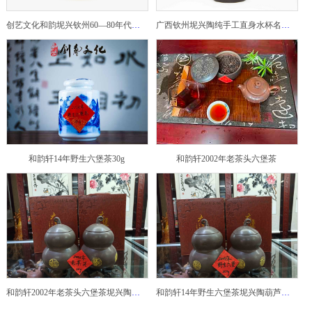
创艺文化和韵坭兴钦州60—80年代坭兴陶老壶——玉奎壶
广西钦州坭兴陶纯手工直身水杯名家陶瓷大师紫砂建水紫陶
和韵轩14年野生六堡茶30g
和韵轩2002年老茶头六堡茶
和韵轩2002年老茶头六堡茶坭兴陶葫芦茶罐
和韵轩14年野生六堡茶坭兴陶葫芦茶罐