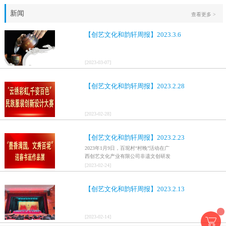
新闻
查看更多 >
【创艺文化和韵轩周报】2023.3.6
[
2023
-
03
-
07
]
【创艺文化和韵轩周报】2023.2.28
[
2023
-
02
-
28
]
【创艺文化和韵轩周报】2023.2.23
2023年1月9日，百坭村“村晚”活动在广
西创艺文化产业有限公司非遗文创研发
基地、百色市乐业县百坭壮族织布技艺
[
2023
-
02
-
24
]
传承创意基地正式开启，活动紧扣“启航
新征程，幸福中国年”主题，根据壮族乡
【创艺文化和韵轩周报】2023.2.13
村特色设计舞美，突出乡村文艺新体
验、新呈现，展示了“墨香满园，文秀百
坭”书画迎春作品展近百幅书法艺术家的
作品，传承了中华文明，弘扬了书法艺
[
2023
-
02
-
14
]
术，阐释了书法精神。（排名不分先