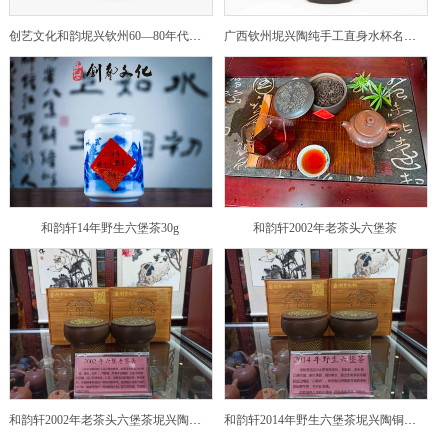
创艺文化和韵坭兴钦州60—80年代坭兴陶老壶——玉奎壶
广西钦州坭兴陶纯手工直身水杯名家陶瓷大师紫砂建水紫陶
和韵轩14年野生六堡茶30g
和韵轩2002年老茶头六堡茶
和韵轩2002年老茶头六堡茶坭兴陶铜鼓茶罐
和韵轩2014年野生六堡茶坭兴陶铜鼓茶罐