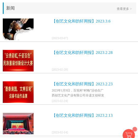
新闻
查看更多 >
【创艺文化和韵轩周报】2023.3.6
[
2023
-
03
-
07
]
【创艺文化和韵轩周报】2023.2.28
[
2023
-
02
-
28
]
【创艺文化和韵轩周报】2023.2.23
2023年1月9日，百坭村“村晚”活动在广
西创艺文化产业有限公司非遗文创研发
基地、百色市乐业县百坭壮族织布技艺
[
2023
-
02
-
24
]
传承创意基地正式开启，活动紧扣“启航
新征程，幸福中国年”主题，根据壮族乡
【创艺文化和韵轩周报】2023.2.13
村特色设计舞美，突出乡村文艺新体
验、新呈现，展示了“墨香满园，文秀百
坭”书画迎春作品展近百幅书法艺术家的
作品，传承了中华文明，弘扬了书法艺
[
2023
-
02
-
14
]
术，阐释了书法精神。（排名不分先