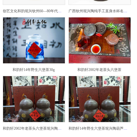
创艺文化和韵坭兴钦州60—80年代坭兴陶老壶——玉奎壶
广西钦州坭兴陶纯手工直身水杯名家陶瓷大师紫砂建水紫陶
和韵轩14年野生六堡茶30g
和韵轩2002年老茶头六堡茶
和韵轩2002年老茶头六堡茶坭兴陶葫芦茶罐
和韵轩14年野生六堡茶坭兴陶葫芦茶罐