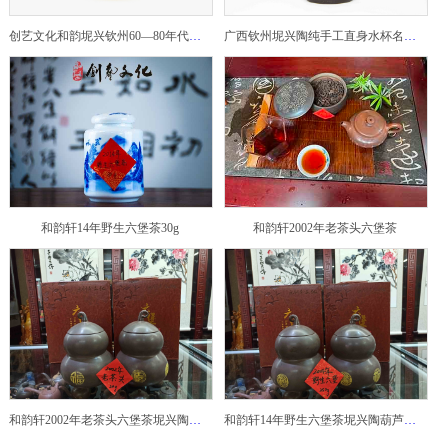
创艺文化和韵坭兴钦州60—80年代坭兴陶老壶——玉奎壶
广西钦州坭兴陶纯手工直身水杯名家陶瓷大师紫砂建水紫陶
和韵轩14年野生六堡茶30g
和韵轩2002年老茶头六堡茶
和韵轩2002年老茶头六堡茶坭兴陶葫芦茶罐
和韵轩14年野生六堡茶坭兴陶葫芦茶罐