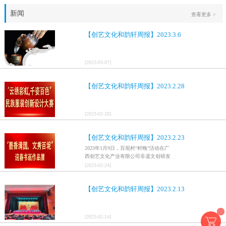
新闻
查看更多 >
【创艺文化和韵轩周报】2023.3.6
[
2023
-
03
-
07
]
【创艺文化和韵轩周报】2023.2.28
[
2023
-
02
-
28
]
【创艺文化和韵轩周报】2023.2.23
2023年1月9日，百坭村“村晚”活动在广
西创艺文化产业有限公司非遗文创研发
基地、百色市乐业县百坭壮族织布技艺
[
2023
-
02
-
24
]
传承创意基地正式开启，活动紧扣“启航
新征程，幸福中国年”主题，根据壮族乡
【创艺文化和韵轩周报】2023.2.13
村特色设计舞美，突出乡村文艺新体
验、新呈现，展示了“墨香满园，文秀百
坭”书画迎春作品展近百幅书法艺术家的
作品，传承了中华文明，弘扬了书法艺
[
2023
-
02
-
14
]
术，阐释了书法精神。（排名不分先