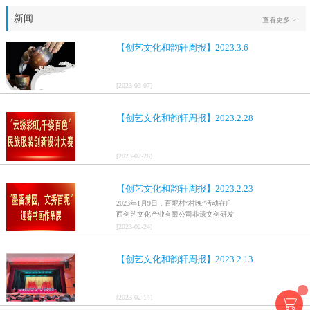
新闻
查看更多 >
【创艺文化和韵轩周报】2023.3.6
[
2023
-
03
-
07
]
【创艺文化和韵轩周报】2023.2.28
[
2023
-
02
-
28
]
【创艺文化和韵轩周报】2023.2.23
2023年1月9日，百坭村“村晚”活动在广
西创艺文化产业有限公司非遗文创研发
基地、百色市乐业县百坭壮族织布技艺
[
2023
-
02
-
24
]
传承创意基地正式开启，活动紧扣“启航
新征程，幸福中国年”主题，根据壮族乡
【创艺文化和韵轩周报】2023.2.13
村特色设计舞美，突出乡村文艺新体
验、新呈现，展示了“墨香满园，文秀百
坭”书画迎春作品展近百幅书法艺术家的
作品，传承了中华文明，弘扬了书法艺
[
2023
-
02
-
14
]
术，阐释了书法精神。（排名不分先