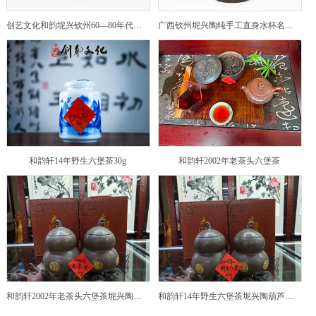
创艺文化和韵坭兴钦州60—80年代坭兴陶老壶——玉奎壶
广西钦州坭兴陶纯手工直身水杯名家陶瓷大师紫砂建水紫陶
和韵轩14年野生六堡茶30g
和韵轩2002年老茶头六堡茶
和韵轩2002年老茶头六堡茶坭兴陶葫芦茶罐
和韵轩14年野生六堡茶坭兴陶葫芦茶罐