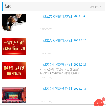
新闻
查看更多 >
【创艺文化和韵轩周报】2023.3.6
[
2023
-
03
-
07
]
【创艺文化和韵轩周报】2023.2.28
[
2023
-
02
-
28
]
【创艺文化和韵轩周报】2023.2.23
2023年1月9日，百坭村“村晚”活动在广
西创艺文化产业有限公司非遗文创研发
基地、百色市乐业县百坭壮族织布技艺
[
2023
-
02
-
24
]
传承创意基地正式开启，活动紧扣“启航
新征程，幸福中国年”主题，根据壮族乡
【创艺文化和韵轩周报】2023.2.13
村特色设计舞美，突出乡村文艺新体
验、新呈现，展示了“墨香满园，文秀百
坭”书画迎春作品展近百幅书法艺术家的
作品，传承了中华文明，弘扬了书法艺
[
2023
-
02
-
14
]
术，阐释了书法精神。（排名不分先