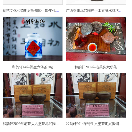
创艺文化和韵坭兴钦州60—80年代坭兴陶老壶——玉奎壶
广西钦州坭兴陶纯手工直身水杯名家陶瓷大师紫砂建水紫陶
和韵轩14年野生六堡茶30g
和韵轩2002年老茶头六堡茶
和韵轩2002年老茶头六堡茶坭兴陶铜鼓茶罐
和韵轩2014年野生六堡茶坭兴陶铜鼓茶罐