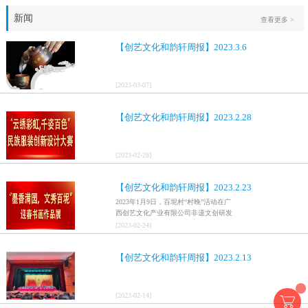
新闻
查看更多 >
【创艺文化和韵轩周报】2023.3.6
[
2023
-
03
-
07
]
【创艺文化和韵轩周报】2023.2.28
[
2023
-
02
-
28
]
【创艺文化和韵轩周报】2023.2.23
2023年1月9日，百坭村“村晚”活动在广
西创艺文化产业有限公司非遗文创研发
基地、百色市乐业县百坭壮族织布技艺
[
2023
-
02
-
24
]
传承创意基地正式开启，活动紧扣“启航
新征程，幸福中国年”主题，根据壮族乡
【创艺文化和韵轩周报】2023.2.13
村特色设计舞美，突出乡村文艺新体
验、新呈现，展示了“墨香满园，文秀百
坭”书画迎春作品展近百幅书法艺术家的
作品，传承了中华文明，弘扬了书法艺
[
2023
-
02
-
14
]
术，阐释了书法精神。（排名不分先