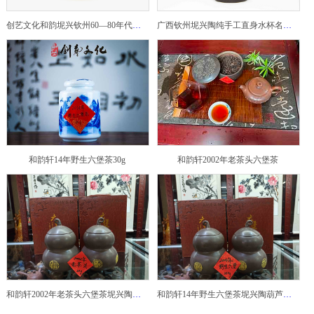
创艺文化和韵坭兴钦州60—80年代坭兴陶老壶——玉奎壶
广西钦州坭兴陶纯手工直身水杯名家陶瓷大师紫砂建水紫陶
和韵轩14年野生六堡茶30g
和韵轩2002年老茶头六堡茶
和韵轩2002年老茶头六堡茶坭兴陶葫芦茶罐
和韵轩14年野生六堡茶坭兴陶葫芦茶罐