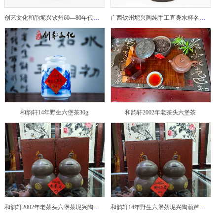
创艺文化和韵坭兴钦州60—80年代坭兴陶老壶——玉奎壶
广西钦州坭兴陶纯手工直身水杯名家陶瓷大师紫砂建水紫陶
和韵轩14年野生六堡茶30g
和韵轩2002年老茶头六堡茶
和韵轩2002年老茶头六堡茶坭兴陶葫芦茶罐
和韵轩14年野生六堡茶坭兴陶葫芦茶罐