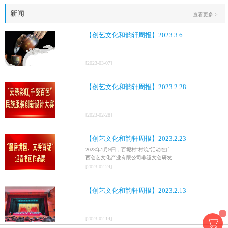
新闻
查看更多 >
【创艺文化和韵轩周报】2023.3.6
[
2023
-
03
-
07
]
【创艺文化和韵轩周报】2023.2.28
[
2023
-
02
-
28
]
【创艺文化和韵轩周报】2023.2.23
2023年1月9日，百坭村“村晚”活动在广
西创艺文化产业有限公司非遗文创研发
基地、百色市乐业县百坭壮族织布技艺
[
2023
-
02
-
24
]
传承创意基地正式开启，活动紧扣“启航
新征程，幸福中国年”主题，根据壮族乡
【创艺文化和韵轩周报】2023.2.13
村特色设计舞美，突出乡村文艺新体
验、新呈现，展示了“墨香满园，文秀百
坭”书画迎春作品展近百幅书法艺术家的
作品，传承了中华文明，弘扬了书法艺
[
2023
-
02
-
14
]
术，阐释了书法精神。（排名不分先