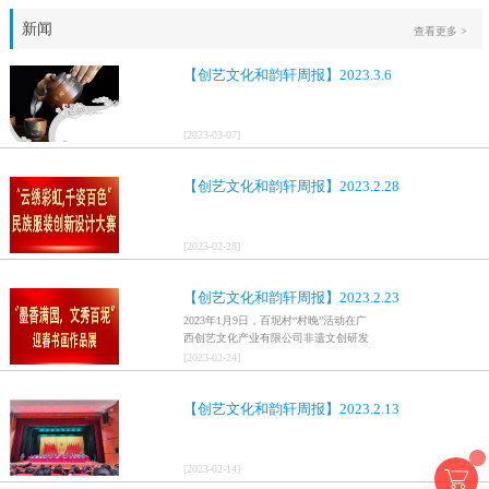
新闻
查看更多 >
【创艺文化和韵轩周报】2023.3.6
[
2023
-
03
-
07
]
【创艺文化和韵轩周报】2023.2.28
[
2023
-
02
-
28
]
【创艺文化和韵轩周报】2023.2.23
2023年1月9日，百坭村“村晚”活动在广
西创艺文化产业有限公司非遗文创研发
基地、百色市乐业县百坭壮族织布技艺
[
2023
-
02
-
24
]
传承创意基地正式开启，活动紧扣“启航
新征程，幸福中国年”主题，根据壮族乡
【创艺文化和韵轩周报】2023.2.13
村特色设计舞美，突出乡村文艺新体
验、新呈现，展示了“墨香满园，文秀百
坭”书画迎春作品展近百幅书法艺术家的
作品，传承了中华文明，弘扬了书法艺
[
2023
-
02
-
14
]
术，阐释了书法精神。（排名不分先