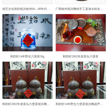
创艺文化和韵坭兴钦州60—80年代坭兴陶老壶——玉奎壶
广西钦州坭兴陶纯手工直身水杯名家陶瓷大师紫砂建水紫陶
和韵轩14年野生六堡茶30g
和韵轩2002年老茶头六堡茶
和韵轩2002年老茶头六堡茶坭兴陶葫芦茶罐
和韵轩14年野生六堡茶坭兴陶葫芦茶罐