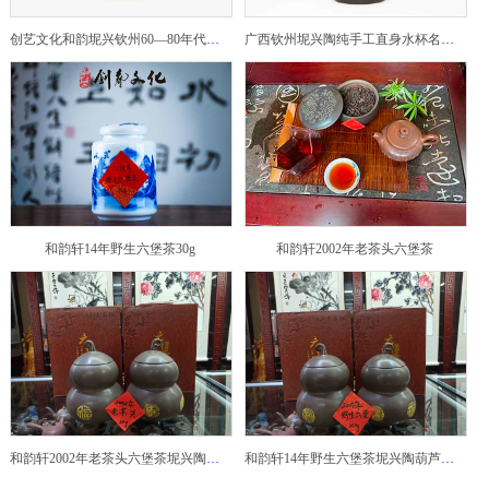
创艺文化和韵坭兴钦州60—80年代坭兴陶老壶——玉奎壶
广西钦州坭兴陶纯手工直身水杯名家陶瓷大师紫砂建水紫陶
和韵轩14年野生六堡茶30g
和韵轩2002年老茶头六堡茶
和韵轩2002年老茶头六堡茶坭兴陶葫芦茶罐
和韵轩14年野生六堡茶坭兴陶葫芦茶罐