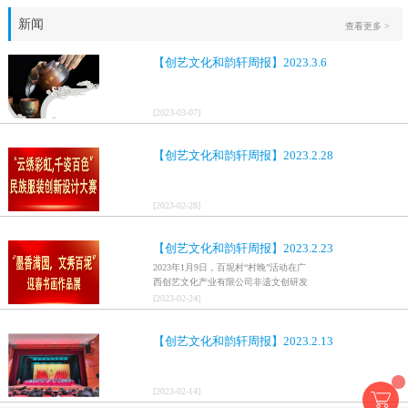
新闻
查看更多 >
【创艺文化和韵轩周报】2023.3.6
[
2023
-
03
-
07
]
【创艺文化和韵轩周报】2023.2.28
[
2023
-
02
-
28
]
【创艺文化和韵轩周报】2023.2.23
2023年1月9日，百坭村“村晚”活动在广
西创艺文化产业有限公司非遗文创研发
基地、百色市乐业县百坭壮族织布技艺
[
2023
-
02
-
24
]
传承创意基地正式开启，活动紧扣“启航
新征程，幸福中国年”主题，根据壮族乡
【创艺文化和韵轩周报】2023.2.13
村特色设计舞美，突出乡村文艺新体
验、新呈现，展示了“墨香满园，文秀百
坭”书画迎春作品展近百幅书法艺术家的
作品，传承了中华文明，弘扬了书法艺
[
2023
-
02
-
14
]
术，阐释了书法精神。（排名不分先