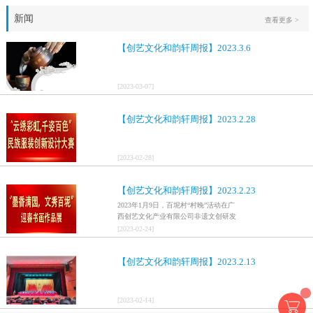
新闻
查看更多 >
【创艺文化和韵轩周报】2023.3.6
[
2023
-
03
-
07
]
【创艺文化和韵轩周报】2023.2.28
[
2023
-
02
-
28
]
【创艺文化和韵轩周报】2023.2.23
2023年1月9日，百坭村“村晚”活动在广
西创艺文化产业有限公司非遗文创研发
基地、百色市乐业县百坭壮族织布技艺
[
2023
-
02
-
24
]
传承创意基地正式开启，活动紧扣“启航
新征程，幸福中国年”主题，根据壮族乡
【创艺文化和韵轩周报】2023.2.13
村特色设计舞美，突出乡村文艺新体
验、新呈现，展示了“墨香满园，文秀百
坭”书画迎春作品展近百幅书法艺术家的
作品，传承了中华文明，弘扬了书法艺
[
2023
-
02
-
14
]
术，阐释了书法精神。（排名不分先