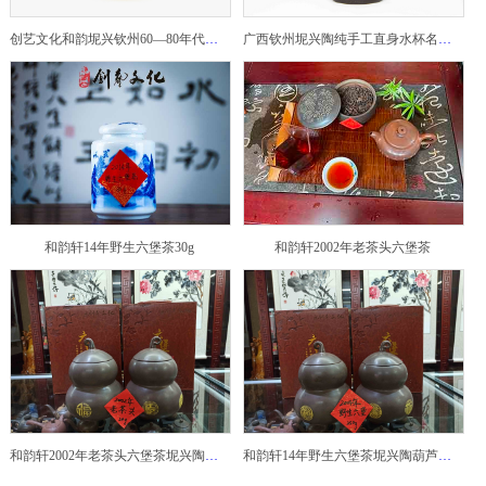
创艺文化和韵坭兴钦州60—80年代坭兴陶老壶——玉奎壶
广西钦州坭兴陶纯手工直身水杯名家陶瓷大师紫砂建水紫陶
和韵轩14年野生六堡茶30g
和韵轩2002年老茶头六堡茶
和韵轩2002年老茶头六堡茶坭兴陶葫芦茶罐
和韵轩14年野生六堡茶坭兴陶葫芦茶罐