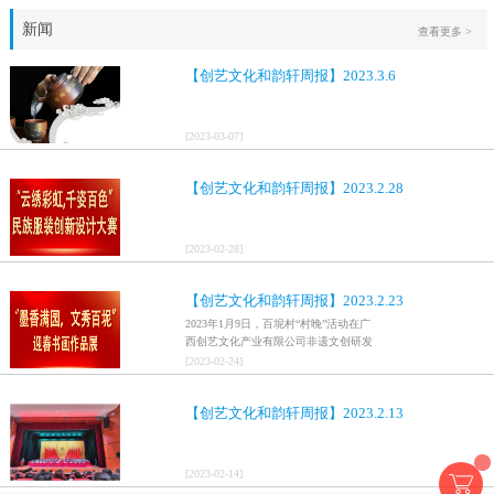
新闻
查看更多 >
【创艺文化和韵轩周报】2023.3.6
[
2023
-
03
-
07
]
【创艺文化和韵轩周报】2023.2.28
[
2023
-
02
-
28
]
【创艺文化和韵轩周报】2023.2.23
2023年1月9日，百坭村“村晚”活动在广
西创艺文化产业有限公司非遗文创研发
基地、百色市乐业县百坭壮族织布技艺
[
2023
-
02
-
24
]
传承创意基地正式开启，活动紧扣“启航
新征程，幸福中国年”主题，根据壮族乡
【创艺文化和韵轩周报】2023.2.13
村特色设计舞美，突出乡村文艺新体
验、新呈现，展示了“墨香满园，文秀百
坭”书画迎春作品展近百幅书法艺术家的
作品，传承了中华文明，弘扬了书法艺
[
2023
-
02
-
14
]
术，阐释了书法精神。（排名不分先