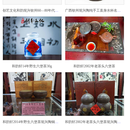
创艺文化和韵坭兴钦州60—80年代坭兴陶老壶——玉奎壶
广西钦州坭兴陶纯手工直身水杯名家陶瓷大师紫砂建水紫陶
和韵轩14年野生六堡茶30g
和韵轩2002年老茶头六堡茶
和韵轩2014年野生六堡茶坭兴陶铜鼓茶罐
和韵轩2002年老茶头六堡茶坭兴陶葫芦茶罐