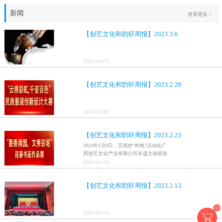
新闻
查看更多 >
【创艺文化和韵轩周报】2023.3.6
[
2023
-
03
-
07
]
【创艺文化和韵轩周报】2023.2.28
[
2023
-
02
-
28
]
【创艺文化和韵轩周报】2023.2.23
2023年1月9日，百坭村“村晚”活动在广
西创艺文化产业有限公司非遗文创研发
基地、百色市乐业县百坭壮族织布技艺
[
2023
-
02
-
24
]
传承创意基地正式开启，活动紧扣“启航
新征程，幸福中国年”主题，根据壮族乡
【创艺文化和韵轩周报】2023.2.13
村特色设计舞美，突出乡村文艺新体
验、新呈现，展示了“墨香满园，文秀百
坭”书画迎春作品展近百幅书法艺术家的
作品，传承了中华文明，弘扬了书法艺
[
2023
-
02
-
14
]
术，阐释了书法精神。（排名不分先