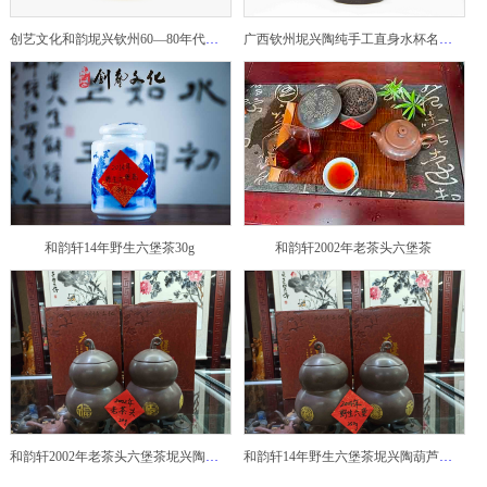
创艺文化和韵坭兴钦州60—80年代坭兴陶老壶——玉奎壶
广西钦州坭兴陶纯手工直身水杯名家陶瓷大师紫砂建水紫陶
和韵轩14年野生六堡茶30g
和韵轩2002年老茶头六堡茶
和韵轩2002年老茶头六堡茶坭兴陶葫芦茶罐
和韵轩14年野生六堡茶坭兴陶葫芦茶罐