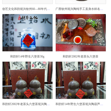
创艺文化和韵坭兴钦州60—80年代坭兴陶老壶——玉奎壶
广西钦州坭兴陶纯手工直身水杯名家陶瓷大师紫砂建水紫陶
和韵轩14年野生六堡茶30g
和韵轩2002年老茶头六堡茶
和韵轩2002年老茶头六堡茶坭兴陶葫芦茶罐
和韵轩14年野生六堡茶坭兴陶葫芦茶罐