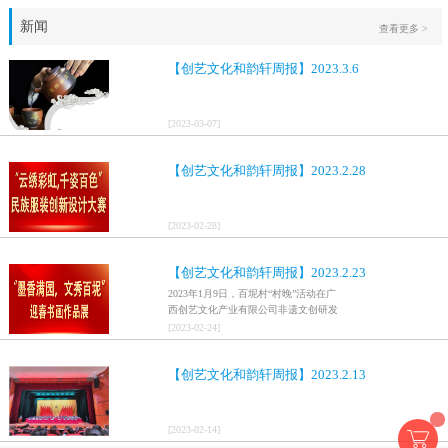
新闻
查看更多 >
【创艺文化和韵轩周报】2023.3.6
[
2023
-
03
-
07
]
【创艺文化和韵轩周报】2023.2.28
[
2023
-
02
-
28
]
【创艺文化和韵轩周报】2023.2.23
2023年1月9日，百坭村“村晚”活动在广
西创艺文化产业有限公司非遗文创研发
基地、百色市乐业县百坭壮族织布技艺
[
2023
-
02
-
24
]
传承创意基地正式开启，活动紧扣“启航
新征程，幸福中国年”主题，根据壮族乡
【创艺文化和韵轩周报】2023.2.13
村特色设计舞美，突出乡村文艺新体
验、新呈现，展示了“墨香满园，文秀百
坭”书画迎春作品展近百幅书法艺术家的
作品，传承了中华文明，弘扬了书法艺
[
2023
-
02
-
14
]
术，阐释了书法精神。（排名不分先