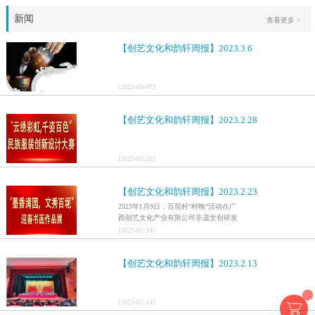
新闻
查看更多 >
【创艺文化和韵轩周报】2023.3.6
[
2023
-
03
-
07
]
【创艺文化和韵轩周报】2023.2.28
[
2023
-
02
-
28
]
【创艺文化和韵轩周报】2023.2.23
2023年1月9日，百坭村“村晚”活动在广
西创艺文化产业有限公司非遗文创研发
基地、百色市乐业县百坭壮族织布技艺
[
2023
-
02
-
24
]
传承创意基地正式开启，活动紧扣“启航
新征程，幸福中国年”主题，根据壮族乡
【创艺文化和韵轩周报】2023.2.13
村特色设计舞美，突出乡村文艺新体
验、新呈现，展示了“墨香满园，文秀百
坭”书画迎春作品展近百幅书法艺术家的
作品，传承了中华文明，弘扬了书法艺
[
2023
-
02
-
14
]
术，阐释了书法精神。（排名不分先