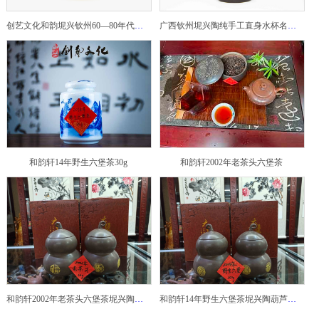
创艺文化和韵坭兴钦州60—80年代坭兴陶老壶——玉奎壶
广西钦州坭兴陶纯手工直身水杯名家陶瓷大师紫砂建水紫陶
和韵轩14年野生六堡茶30g
和韵轩2002年老茶头六堡茶
和韵轩2002年老茶头六堡茶坭兴陶葫芦茶罐
和韵轩14年野生六堡茶坭兴陶葫芦茶罐