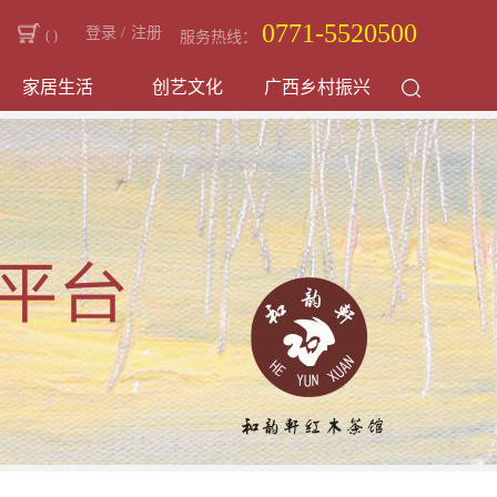
0771-5520500
登录
/
注册
(
)
服务热线：
家居生活
创艺文化
广西乡村振兴