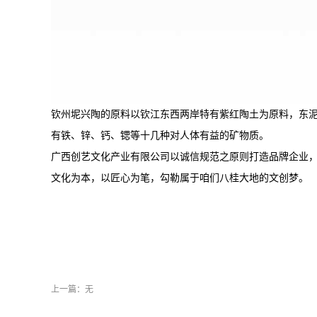
钦州坭兴陶的原料以钦江东西两岸特有紫红陶土为原料，东
有铁、锌、钙、锶等十几种对人体有益的矿物质。
广西创艺文化产业有限公司以诚信规范之原则打造品牌企业，
文化为本，以匠心为笔，勾勒属于咱们八桂大地的文创梦。
上一篇：无