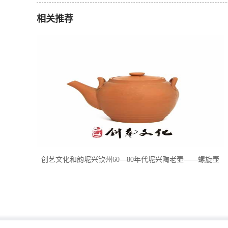
相关推荐
创艺文化和韵坭兴钦州60—80年代坭兴陶老壶——螺旋壶