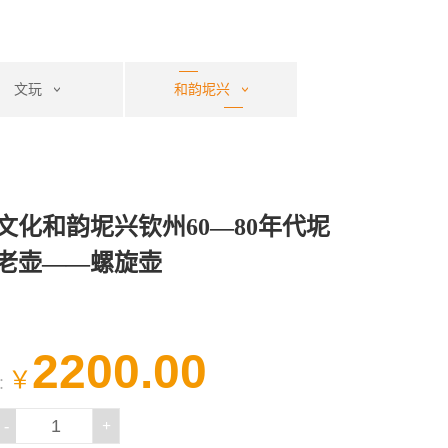
文玩
和韵坭兴
老壶
文化和韵坭兴钦州60—80年代坭
老壶——螺旋壶
2200.00
￥
：
-
+