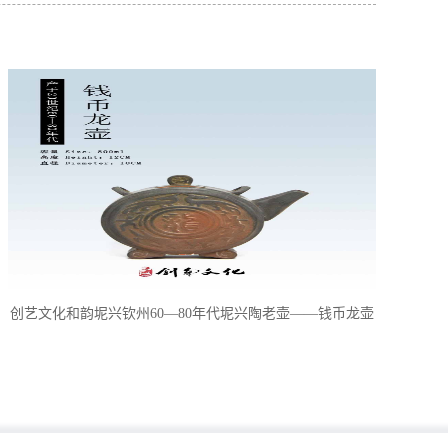
创艺文化和韵坭兴钦州60—80年代坭兴陶老壶——钱币龙壶