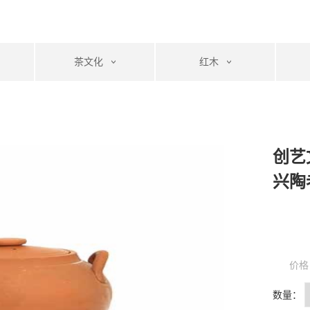
茶文化
红木
创艺
兴陶
价格
数量：