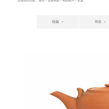
您现在的位置：
首页
>
全部商品
>
和韵坭兴
>
老壶
绘画
书法