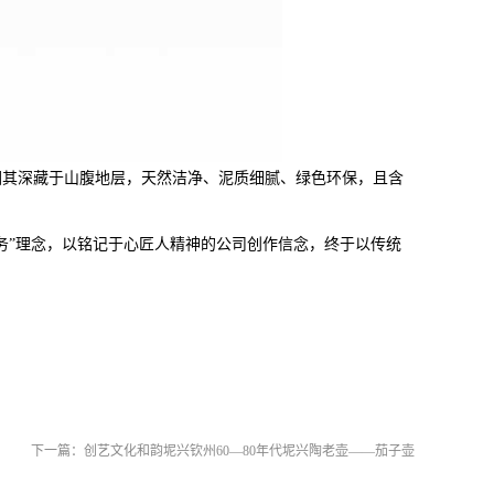
因其深藏于山腹地层，天然洁净、泥质细腻、绿色环保，且含
务”理念，以铭记于心匠人精神的公司创作信念，终于以传
统
下一篇：
创艺文化和韵坭兴钦州60—80年代坭兴陶老壶——茄子壶