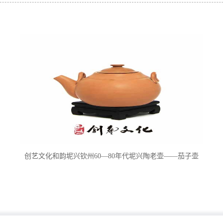
创艺文化和韵坭兴钦州60—80年代坭兴陶老壶——茄子壶