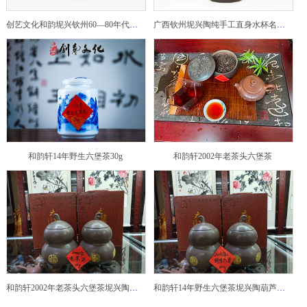
创艺文化和韵坭兴钦州60—80年代坭兴陶老壶——玉奎壶
广西钦州坭兴陶纯手工直身水杯名家陶瓷大师紫砂建水紫陶
和韵轩14年野生六堡茶30g
和韵轩2002年老茶头六堡茶
和韵轩2002年老茶头六堡茶坭兴陶葫芦茶罐
和韵轩14年野生六堡茶坭兴陶葫芦茶罐