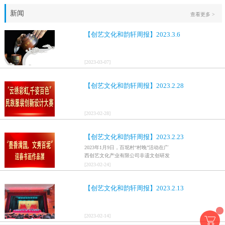
新闻
查看更多 >
【创艺文化和韵轩周报】2023.3.6
[
2023
-
03
-
07
]
【创艺文化和韵轩周报】2023.2.28
[
2023
-
02
-
28
]
【创艺文化和韵轩周报】2023.2.23
2023年1月9日，百坭村“村晚”活动在广
西创艺文化产业有限公司非遗文创研发
基地、百色市乐业县百坭壮族织布技艺
[
2023
-
02
-
24
]
传承创意基地正式开启，活动紧扣“启航
新征程，幸福中国年”主题，根据壮族乡
【创艺文化和韵轩周报】2023.2.13
村特色设计舞美，突出乡村文艺新体
验、新呈现，展示了“墨香满园，文秀百
坭”书画迎春作品展近百幅书法艺术家的
作品，传承了中华文明，弘扬了书法艺
[
2023
-
02
-
14
]
术，阐释了书法精神。（排名不分先