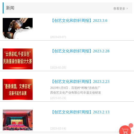
新闻
查看更多 >
【创艺文化和韵轩周报】2023.3.6
[
2023
-
03
-
07
]
【创艺文化和韵轩周报】2023.2.28
[
2023
-
02
-
28
]
【创艺文化和韵轩周报】2023.2.23
2023年1月9日，百坭村“村晚”活动在广
西创艺文化产业有限公司非遗文创研发
基地、百色市乐业县百坭壮族织布技艺
[
2023
-
02
-
24
]
传承创意基地正式开启，活动紧扣“启航
新征程，幸福中国年”主题，根据壮族乡
【创艺文化和韵轩周报】2023.2.13
村特色设计舞美，突出乡村文艺新体
验、新呈现，展示了“墨香满园，文秀百
坭”书画迎春作品展近百幅书法艺术家的
作品，传承了中华文明，弘扬了书法艺
[
2023
-
02
-
14
]
术，阐释了书法精神。（排名不分先