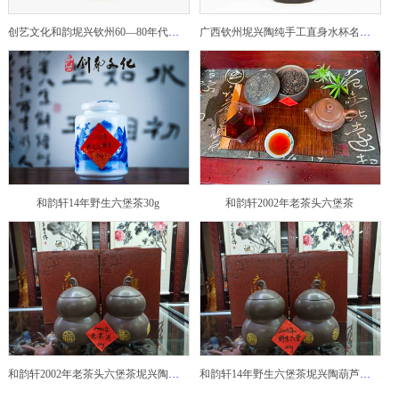
创艺文化和韵坭兴钦州60—80年代坭兴陶老壶——玉奎壶
广西钦州坭兴陶纯手工直身水杯名家陶瓷大师紫砂建水紫陶
和韵轩14年野生六堡茶30g
和韵轩2002年老茶头六堡茶
和韵轩2002年老茶头六堡茶坭兴陶葫芦茶罐
和韵轩14年野生六堡茶坭兴陶葫芦茶罐