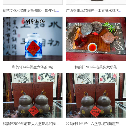
创艺文化和韵坭兴钦州60—80年代坭兴陶老壶——玉奎壶
广西钦州坭兴陶纯手工直身水杯名家陶瓷大师紫砂建水紫陶
和韵轩14年野生六堡茶30g
和韵轩2002年老茶头六堡茶
和韵轩2002年老茶头六堡茶坭兴陶葫芦茶罐
和韵轩14年野生六堡茶坭兴陶葫芦茶罐