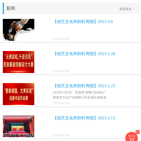
新闻
查看更多 >
【创艺文化和韵轩周报】2023.3.6
[
2023
-
03
-
07
]
【创艺文化和韵轩周报】2023.2.28
[
2023
-
02
-
28
]
【创艺文化和韵轩周报】2023.2.23
2023年1月9日，百坭村“村晚”活动在广
西创艺文化产业有限公司非遗文创研发
基地、百色市乐业县百坭壮族织布技艺
[
2023
-
02
-
24
]
传承创意基地正式开启，活动紧扣“启航
新征程，幸福中国年”主题，根据壮族乡
【创艺文化和韵轩周报】2023.2.13
村特色设计舞美，突出乡村文艺新体
验、新呈现，展示了“墨香满园，文秀百
坭”书画迎春作品展近百幅书法艺术家的
作品，传承了中华文明，弘扬了书法艺
[
2023
-
02
-
14
]
术，阐释了书法精神。（排名不分先