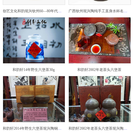
创艺文化和韵坭兴钦州60—80年代坭兴陶老壶——玉奎壶
广西钦州坭兴陶纯手工直身水杯名家陶瓷大师紫砂建水紫陶
和韵轩14年野生六堡茶30g
和韵轩2002年老茶头六堡茶
和韵轩2014年野生六堡茶坭兴陶铜鼓茶罐
和韵轩2002年老茶头六堡茶坭兴陶葫芦茶罐