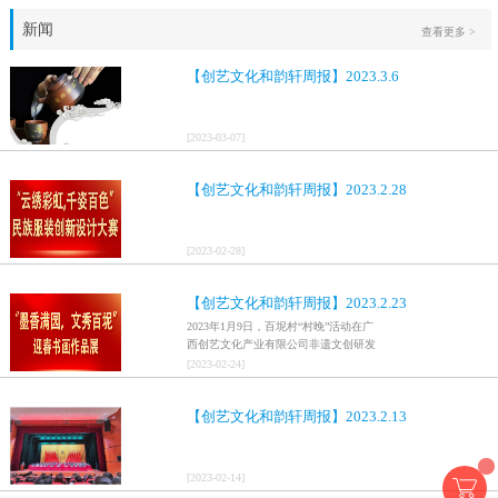
新闻
查看更多 >
【创艺文化和韵轩周报】2023.3.6
[
2023
-
03
-
07
]
【创艺文化和韵轩周报】2023.2.28
[
2023
-
02
-
28
]
【创艺文化和韵轩周报】2023.2.23
2023年1月9日，百坭村“村晚”活动在广
西创艺文化产业有限公司非遗文创研发
基地、百色市乐业县百坭壮族织布技艺
[
2023
-
02
-
24
]
传承创意基地正式开启，活动紧扣“启航
新征程，幸福中国年”主题，根据壮族乡
【创艺文化和韵轩周报】2023.2.13
村特色设计舞美，突出乡村文艺新体
验、新呈现，展示了“墨香满园，文秀百
坭”书画迎春作品展近百幅书法艺术家的
作品，传承了中华文明，弘扬了书法艺
[
2023
-
02
-
14
]
术，阐释了书法精神。（排名不分先