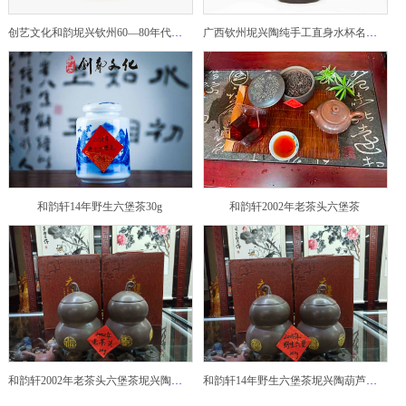
创艺文化和韵坭兴钦州60—80年代坭兴陶老壶——玉奎壶
广西钦州坭兴陶纯手工直身水杯名家陶瓷大师紫砂建水紫陶
和韵轩14年野生六堡茶30g
和韵轩2002年老茶头六堡茶
和韵轩2002年老茶头六堡茶坭兴陶葫芦茶罐
和韵轩14年野生六堡茶坭兴陶葫芦茶罐