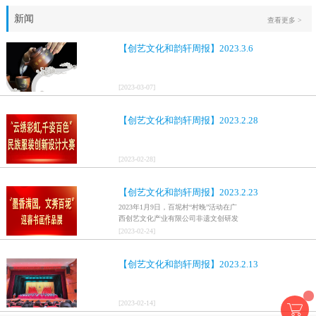
新闻
查看更多 >
【创艺文化和韵轩周报】2023.3.6
[
2023
-
03
-
07
]
【创艺文化和韵轩周报】2023.2.28
[
2023
-
02
-
28
]
【创艺文化和韵轩周报】2023.2.23
2023年1月9日，百坭村“村晚”活动在广
西创艺文化产业有限公司非遗文创研发
基地、百色市乐业县百坭壮族织布技艺
[
2023
-
02
-
24
]
传承创意基地正式开启，活动紧扣“启航
新征程，幸福中国年”主题，根据壮族乡
【创艺文化和韵轩周报】2023.2.13
村特色设计舞美，突出乡村文艺新体
验、新呈现，展示了“墨香满园，文秀百
坭”书画迎春作品展近百幅书法艺术家的
作品，传承了中华文明，弘扬了书法艺
[
2023
-
02
-
14
]
术，阐释了书法精神。（排名不分先