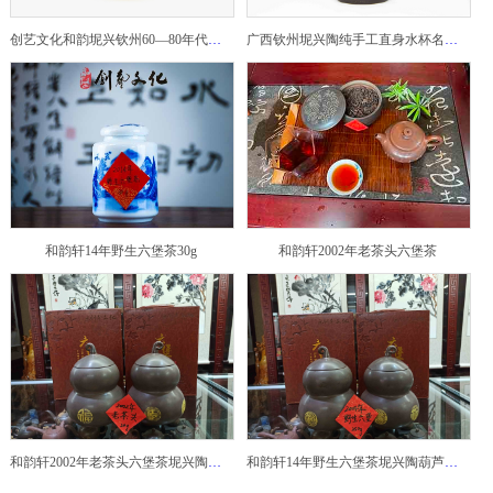
创艺文化和韵坭兴钦州60—80年代坭兴陶老壶——玉奎壶
广西钦州坭兴陶纯手工直身水杯名家陶瓷大师紫砂建水紫陶
和韵轩14年野生六堡茶30g
和韵轩2002年老茶头六堡茶
和韵轩2002年老茶头六堡茶坭兴陶葫芦茶罐
和韵轩14年野生六堡茶坭兴陶葫芦茶罐