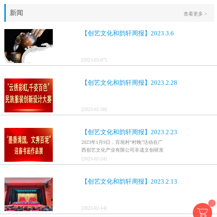
新闻
查看更多 >
【创艺文化和韵轩周报】2023.3.6
[
2023
-
03
-
07
]
【创艺文化和韵轩周报】2023.2.28
[
2023
-
02
-
28
]
【创艺文化和韵轩周报】2023.2.23
2023年1月9日，百坭村“村晚”活动在广
西创艺文化产业有限公司非遗文创研发
基地、百色市乐业县百坭壮族织布技艺
[
2023
-
02
-
24
]
传承创意基地正式开启，活动紧扣“启航
新征程，幸福中国年”主题，根据壮族乡
【创艺文化和韵轩周报】2023.2.13
村特色设计舞美，突出乡村文艺新体
验、新呈现，展示了“墨香满园，文秀百
坭”书画迎春作品展近百幅书法艺术家的
作品，传承了中华文明，弘扬了书法艺
[
2023
-
02
-
14
]
术，阐释了书法精神。（排名不分先