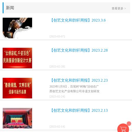
新闻
查看更多 >
【创艺文化和韵轩周报】2023.3.6
[
2023
-
03
-
07
]
【创艺文化和韵轩周报】2023.2.28
[
2023
-
02
-
28
]
【创艺文化和韵轩周报】2023.2.23
2023年1月9日，百坭村“村晚”活动在广
西创艺文化产业有限公司非遗文创研发
基地、百色市乐业县百坭壮族织布技艺
[
2023
-
02
-
24
]
传承创意基地正式开启，活动紧扣“启航
新征程，幸福中国年”主题，根据壮族乡
【创艺文化和韵轩周报】2023.2.13
村特色设计舞美，突出乡村文艺新体
验、新呈现，展示了“墨香满园，文秀百
坭”书画迎春作品展近百幅书法艺术家的
作品，传承了中华文明，弘扬了书法艺
[
2023
-
02
-
14
]
术，阐释了书法精神。（排名不分先