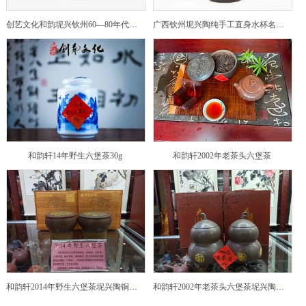
创艺文化和韵坭兴钦州60—80年代坭兴陶老壶——玉奎壶
广西钦州坭兴陶纯手工直身水杯名家陶瓷大师紫砂建水紫陶
和韵轩14年野生六堡茶30g
和韵轩2002年老茶头六堡茶
和韵轩2014年野生六堡茶坭兴陶铜鼓茶罐
和韵轩2002年老茶头六堡茶坭兴陶葫芦茶罐