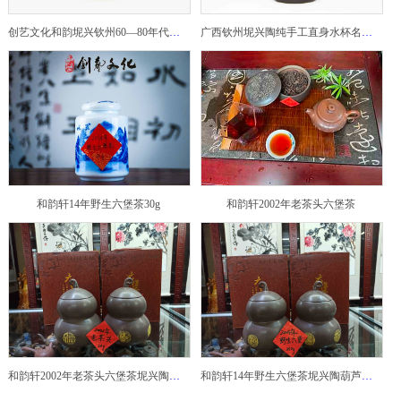
创艺文化和韵坭兴钦州60—80年代坭兴陶老壶——玉奎壶
广西钦州坭兴陶纯手工直身水杯名家陶瓷大师紫砂建水紫陶
和韵轩14年野生六堡茶30g
和韵轩2002年老茶头六堡茶
和韵轩2002年老茶头六堡茶坭兴陶葫芦茶罐
和韵轩14年野生六堡茶坭兴陶葫芦茶罐