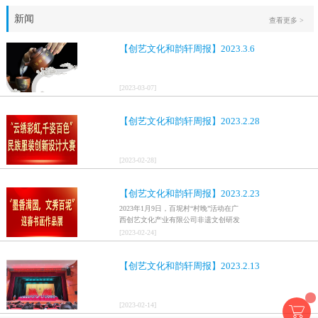
新闻
查看更多 >
【创艺文化和韵轩周报】2023.3.6
[
2023
-
03
-
07
]
【创艺文化和韵轩周报】2023.2.28
[
2023
-
02
-
28
]
【创艺文化和韵轩周报】2023.2.23
2023年1月9日，百坭村“村晚”活动在广
西创艺文化产业有限公司非遗文创研发
基地、百色市乐业县百坭壮族织布技艺
[
2023
-
02
-
24
]
传承创意基地正式开启，活动紧扣“启航
新征程，幸福中国年”主题，根据壮族乡
【创艺文化和韵轩周报】2023.2.13
村特色设计舞美，突出乡村文艺新体
验、新呈现，展示了“墨香满园，文秀百
坭”书画迎春作品展近百幅书法艺术家的
作品，传承了中华文明，弘扬了书法艺
[
2023
-
02
-
14
]
术，阐释了书法精神。（排名不分先