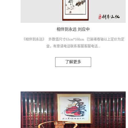
相伴到永远 刘应中
《相伴到永远》 外数值尺寸63cm*160cm 已装裱卷轴以上定价为定
金，有意请电话联系客服客服电话...
了解更多
：18172034365