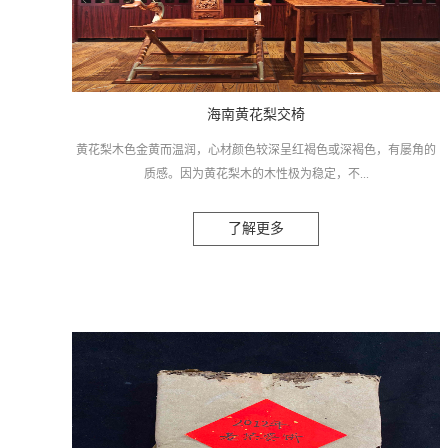
海南黄花梨交椅
黄花梨木色金黄而温润，心材颜色较深呈红褐色或深褐色，有屡角的
质感。因为黄花梨木的木性极为稳定，不...
了解更多
管寒暑都不变形、不开裂、不弯曲，有一定的韧性，能制作各种异形
家具以上价格为定金，详情价格请电联：18172034365