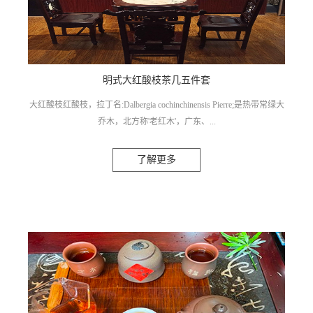
明式大红酸枝茶几五件套
大红酸枝红酸枝，拉丁名:Dalbergia cochinchinensis Pierre;是热带常绿大
乔木，北方称'老红木'，广东、...
了解更多
广西称为'酸枝'。《国家红木标准》定为'红酸枝'，红酸枝为豆科檀属木
材，主要产于印度，以及东南亚一些国家。 红酸枝木:新切面有酸枝木
特有的酸香气，故称之为酸枝。隶豆科，黄檀属。主要分布于东南
亚、中南美洲的热带地区。以上价格为定金，详情价格请电联：
18172034365