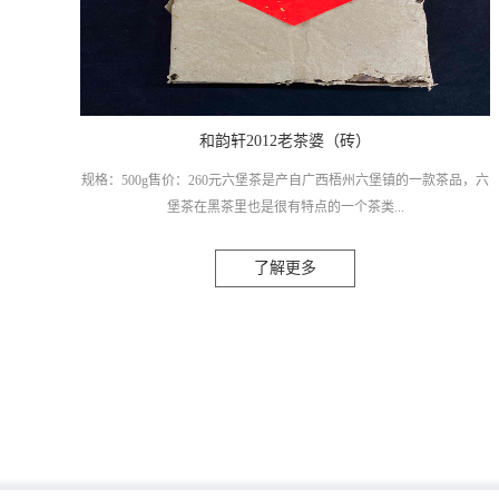
和韵轩2012老茶婆（砖）
规格：500g售价：260元六堡茶是产自广西梧州六堡镇的一款茶品，六
堡茶在黑茶里也是很有特点的一个茶类...
了解更多
，红、浓、陈、醇、是它最大的一个特点，六堡茶它经过冷水发酵，
窖藏转化，所以会带有特殊的陈化气息。冲泡出来的汤色很红亮，陈
化时间越久，汤色会更加的透亮，就像葡萄酒色泽一样。汤感醇和，
陈韵明显，茶里的回韵很奇妙，像是走进了雨后的森林，湿润有很开
阔，也像那种嚼过甘草、槟榔后留在口腔的木质清凉感。