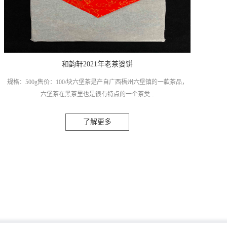
显，茶里的回韵很奇妙，像是走进了雨后的森林，湿润有很开阔，也
像那种嚼过甘草、槟榔后留在口腔的木质清凉感。
和韵轩2021年老茶婆饼
规格：500g售价：100/块六堡茶是产自广西梧州六堡镇的一款茶品，
六堡茶在黑茶里也是很有特点的一个茶类...
了解更多
，红、浓、陈、醇、是它最大的一个特点，六堡茶它经过冷水发酵，
窖藏转化，所以会带有特殊的陈化气息。冲泡出来的汤色很红亮，陈
化时间越久，汤色会更加的透亮，就像葡萄酒色泽一样。汤感醇和，
陈韵明显，茶里的回韵很奇妙，像是走进了雨后的森林，湿润有很开
阔，也像那种嚼过甘草、槟榔后留在口腔的木质清凉感。