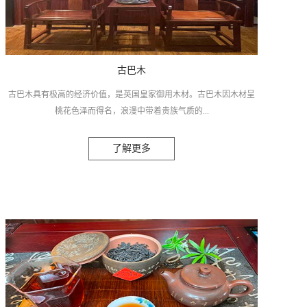
古巴木
古巴木具有极高的经济价值，是英国皇家御用木材。古巴木因木材呈
桃花色泽而得名，浪漫中带着贵族气质的...
了解更多
桃花瓣颜色。珍惜木材的颜色岁久变深。古巴木的颜色会由最初的带
点淡红色的金黄色，发展到后来的深红色。以上价格为定金，详情价
格请电联：18172034365