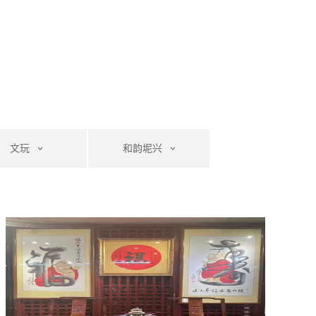
文玩
和韵坭兴