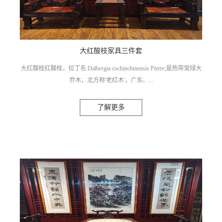
大红酸枝家具三件套
大红酸枝红酸枝，拉丁名:Dalbergia cochinchinensis Pierre;是热带常绿大
乔木，北方称'老红木'，广东、...
了解更多
广西称为'酸枝'。《国家红木标准》定为'红酸枝'，红酸枝为豆科檀属木
材，主要产于印度，以及东南亚一些国家。 红酸枝木:新切面有酸枝木
特有的酸香气，故称之为酸枝。隶豆科，黄檀属。主要分布于东南
亚、中南美洲的热带地区。以上价格为定金，详情价格请电联：
18172034365