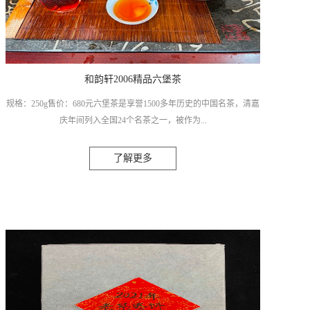
和韵轩2006精品六堡茶
规格：250g售价：680元六堡茶是享誉1500多年历史的中国名茶，清嘉
庆年间列入全国24个名茶之一，被作为...
了解更多
贡茶进贡朝廷御用。从明清开始，六堡茶畅销港、澳、东南亚国家，
被誉为侨销茶，眷系着海外华亲。六堡茶茶性温和，除了具有其它茶
类所共有的保健作用外，更具有暖胃养胃，帮助消化、消滞除胀、清
热化湿、降脂养颜等多种保健功效。在海内外，尤其是在海外侨胞中
享有较高的声誉，被视为养生保健的珍品。六堡茶是产自广西梧州六
堡镇的一款茶品，六堡茶在黑茶里也是很有特点的一个茶类，红、
浓、陈、醇、是它最大的一个特点，六堡茶它经过冷水发酵，窖藏转
化，所以会带有特殊的陈化气息。冲泡出来的汤色很红亮，陈化时间
越久，汤色会更加的透亮，就像葡萄酒色泽一样。汤感醇和，陈韵明