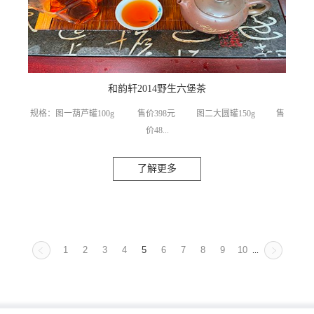
和韵轩2014野生六堡茶
规格：图一葫芦罐100g 售价398元 图二大圆罐150g 售
价48...
了解更多
0元 散装：380元/斤六堡茶是享誉1500多年历史的中国名茶，清
嘉庆年间列入全国24个名茶之一，被作为贡茶进贡朝廷御用。从明清
开始，六堡茶畅销港、澳、东南亚国家，被誉为侨销茶，眷系着海外
华亲。六堡茶茶性温和，除了具有其它茶类所共有的保健作用外，更
具有暖胃养胃，帮助消化、消滞除胀、清热化湿、降脂养颜等多种保
1
2
3
4
5
6
7
8
9
10
...
健功效。在海内外，尤其是在海外侨胞中享有较高的声誉，被视为养
生保健的珍品。六堡茶是产自广西梧州六堡镇的一款茶品，六堡茶在
黑茶里也是很有特点的一个茶类，红、浓、陈、醇、是它最大的一个