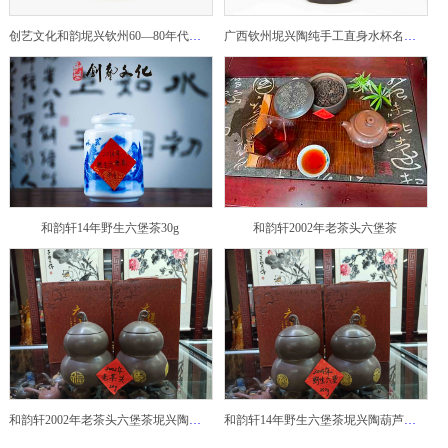
创艺文化和韵坭兴钦州60—80年代坭兴陶老壶——玉奎壶
广西钦州坭兴陶纯手工直身水杯名家陶瓷大师紫砂建水紫陶
和韵轩14年野生六堡茶30g
和韵轩2002年老茶头六堡茶
和韵轩2002年老茶头六堡茶坭兴陶葫芦茶罐
和韵轩14年野生六堡茶坭兴陶葫芦茶罐