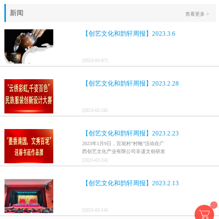
新闻
查看更多 >
【创艺文化和韵轩周报】2023.3.6
[
2023
-
03
-
07
]
【创艺文化和韵轩周报】2023.2.28
[
2023
-
02
-
28
]
【创艺文化和韵轩周报】2023.2.23
2023年1月9日，百坭村“村晚”活动在广
西创艺文化产业有限公司非遗文创研发
基地、百色市乐业县百坭壮族织布技艺
[
2023
-
02
-
24
]
传承创意基地正式开启，活动紧扣“启航
新征程，幸福中国年”主题，根据壮族乡
【创艺文化和韵轩周报】2023.2.13
村特色设计舞美，突出乡村文艺新体
验、新呈现，展示了“墨香满园，文秀百
坭”书画迎春作品展近百幅书法艺术家的
作品，传承了中华文明，弘扬了书法艺
[
2023
-
02
-
14
]
术，阐释了书法精神。（排名不分先