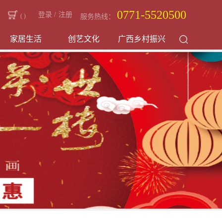
0771-5520500
登录
/
注册
(
)
服务热线：
家居生活
创艺文化
广西乡村振兴