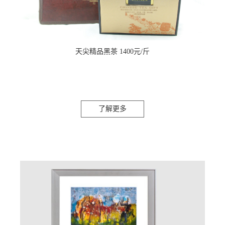
天尖精品黑茶 1400元/斤
了解更多