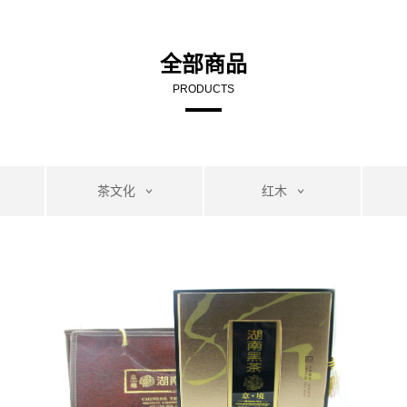
全部商品
PRODUCTS
茶文化
红木