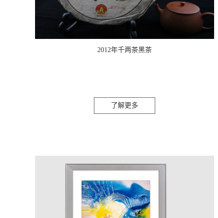
2012年千两茶黑茶
了解更多