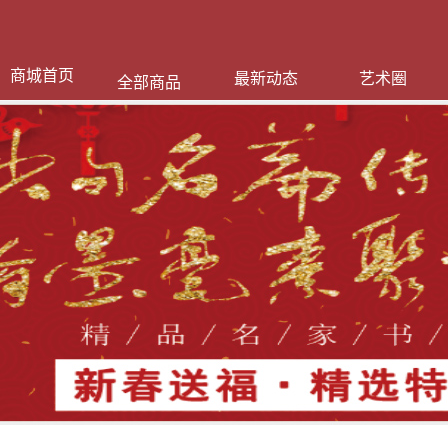
商城首页
最新动态
艺术圈
全部商品