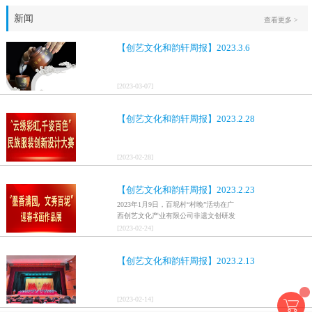
新闻
查看更多 >
【创艺文化和韵轩周报】2023.3.6
[
2023
-
03
-
07
]
【创艺文化和韵轩周报】2023.2.28
[
2023
-
02
-
28
]
【创艺文化和韵轩周报】2023.2.23
2023年1月9日，百坭村“村晚”活动在广
西创艺文化产业有限公司非遗文创研发
基地、百色市乐业县百坭壮族织布技艺
[
2023
-
02
-
24
]
传承创意基地正式开启，活动紧扣“启航
新征程，幸福中国年”主题，根据壮族乡
【创艺文化和韵轩周报】2023.2.13
村特色设计舞美，突出乡村文艺新体
验、新呈现，展示了“墨香满园，文秀百
坭”书画迎春作品展近百幅书法艺术家的
作品，传承了中华文明，弘扬了书法艺
[
2023
-
02
-
14
]
术，阐释了书法精神。（排名不分先