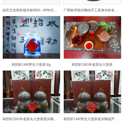
创艺文化和韵坭兴钦州60—80年代坭兴陶老壶——玉奎壶
广西钦州坭兴陶纯手工直身水杯名家陶瓷大师紫砂建水紫陶
和韵轩14年野生六堡茶30g
和韵轩2002年老茶头六堡茶
和韵轩2002年老茶头六堡茶坭兴陶葫芦茶罐
和韵轩14年野生六堡茶坭兴陶葫芦茶罐