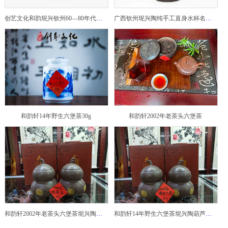
创艺文化和韵坭兴钦州60—80年代坭兴陶老壶——玉奎壶
广西钦州坭兴陶纯手工直身水杯名家陶瓷大师紫砂建水紫陶
和韵轩14年野生六堡茶30g
和韵轩2002年老茶头六堡茶
和韵轩2002年老茶头六堡茶坭兴陶葫芦茶罐
和韵轩14年野生六堡茶坭兴陶葫芦茶罐