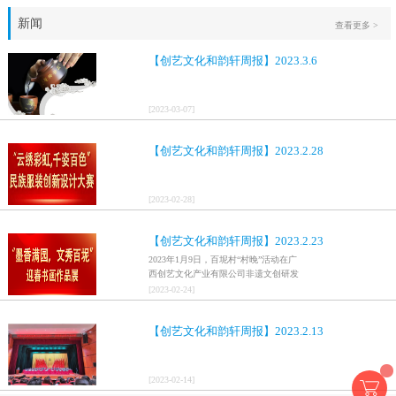
新闻
查看更多 >
【创艺文化和韵轩周报】2023.3.6
[
2023
-
03
-
07
]
【创艺文化和韵轩周报】2023.2.28
[
2023
-
02
-
28
]
【创艺文化和韵轩周报】2023.2.23
2023年1月9日，百坭村“村晚”活动在广
西创艺文化产业有限公司非遗文创研发
基地、百色市乐业县百坭壮族织布技艺
[
2023
-
02
-
24
]
传承创意基地正式开启，活动紧扣“启航
新征程，幸福中国年”主题，根据壮族乡
【创艺文化和韵轩周报】2023.2.13
村特色设计舞美，突出乡村文艺新体
验、新呈现，展示了“墨香满园，文秀百
坭”书画迎春作品展近百幅书法艺术家的
作品，传承了中华文明，弘扬了书法艺
[
2023
-
02
-
14
]
术，阐释了书法精神。（排名不分先