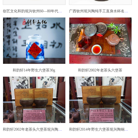
创艺文化和韵坭兴钦州60—80年代坭兴陶老壶——玉奎壶
广西钦州坭兴陶纯手工直身水杯名家陶瓷大师紫砂建水紫陶
和韵轩14年野生六堡茶30g
和韵轩2002年老茶头六堡茶
和韵轩2002年老茶头六堡茶坭兴陶铜鼓茶罐
和韵轩2014年野生六堡茶坭兴陶铜鼓茶罐