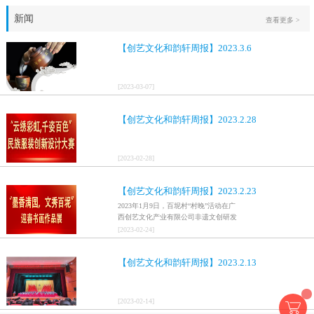
新闻
查看更多 >
【创艺文化和韵轩周报】2023.3.6
[
2023
-
03
-
07
]
【创艺文化和韵轩周报】2023.2.28
[
2023
-
02
-
28
]
【创艺文化和韵轩周报】2023.2.23
2023年1月9日，百坭村“村晚”活动在广
西创艺文化产业有限公司非遗文创研发
基地、百色市乐业县百坭壮族织布技艺
[
2023
-
02
-
24
]
传承创意基地正式开启，活动紧扣“启航
新征程，幸福中国年”主题，根据壮族乡
【创艺文化和韵轩周报】2023.2.13
村特色设计舞美，突出乡村文艺新体
验、新呈现，展示了“墨香满园，文秀百
坭”书画迎春作品展近百幅书法艺术家的
作品，传承了中华文明，弘扬了书法艺
[
2023
-
02
-
14
]
术，阐释了书法精神。（排名不分先