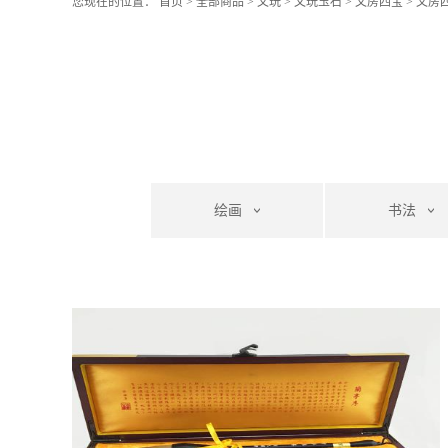
您现在的位置：
首页
>
全部商品
>
文玩
>
文玩玉石
>
文房四宝
>
文房
绘画
书法