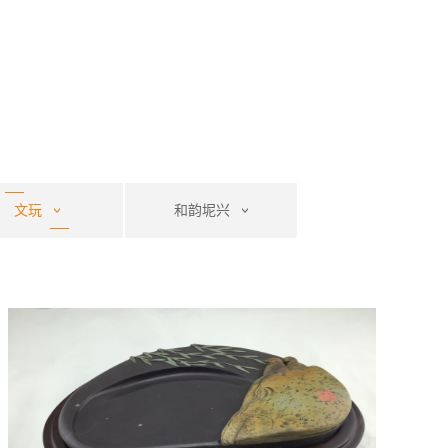
文玩
和韵坭兴
文玩玉石
唐卡
紫砂玉器