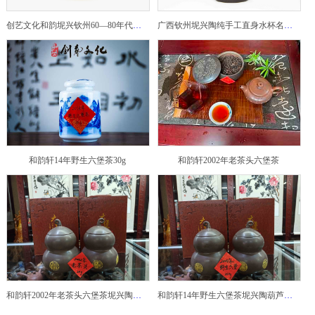
创艺文化和韵坭兴钦州60—80年代坭兴陶老壶——玉奎壶
广西钦州坭兴陶纯手工直身水杯名家陶瓷大师紫砂建水紫陶
和韵轩14年野生六堡茶30g
和韵轩2002年老茶头六堡茶
和韵轩2002年老茶头六堡茶坭兴陶葫芦茶罐
和韵轩14年野生六堡茶坭兴陶葫芦茶罐