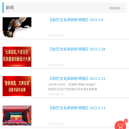
新闻
查看更多 >
【创艺文化和韵轩周报】2023.3.6
[
2023
-
03
-
07
]
【创艺文化和韵轩周报】2023.2.28
[
2023
-
02
-
28
]
【创艺文化和韵轩周报】2023.2.23
2023年1月9日，百坭村“村晚”活动在广
西创艺文化产业有限公司非遗文创研发
基地、百色市乐业县百坭壮族织布技艺
[
2023
-
02
-
24
]
传承创意基地正式开启，活动紧扣“启航
新征程，幸福中国年”主题，根据壮族乡
【创艺文化和韵轩周报】2023.2.13
村特色设计舞美，突出乡村文艺新体
验、新呈现，展示了“墨香满园，文秀百
坭”书画迎春作品展近百幅书法艺术家的
作品，传承了中华文明，弘扬了书法艺
[
2023
-
02
-
14
]
术，阐释了书法精神。（排名不分先