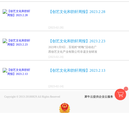
【创艺文化和韵轩周报】2023.2.28
[
2023
-
02
-
28
]
【创艺文化和韵轩周报】2023.2.23
2023年1月9日，百坭村“村晚”活动在广
西创艺文化产业有限公司非遗文创研发
基地、百色市乐业县百坭壮族织布技艺
[
2023
-
02
-
24
]
传承创意基地正式开启，活动紧扣“启航
新征程，幸福中国年”主题，根据壮族乡
【创艺文化和韵轩周报】2023.2.13
村特色设计舞美，突出乡村文艺新体
验、新呈现，展示了“墨香满园，文秀百
坭”书画迎春作品展近百幅书法艺术家的
作品，传承了中华文明，弘扬了书法艺
[
2023
-
02
-
14
]
术，阐释了书法精神。（排名不分先
后）《墨香满园，文秀百坭》席念平，
犀牛云提供企业云服务
Copyright © 2013-20180829.All Rights Reserved
中国职工书法家协会副主席秘书长《墨
香满园》倪进祥，中国书协理事《保护
文化遗产，守望精神家园》陈焕章，中
央国家机关书法家协会会员《千古文化
传神韵，一代文明换新风》陈焕章，中
央国家机关书法家协会会员《弘扬文化
遗产，共建美丽家园》朱华，中国书画