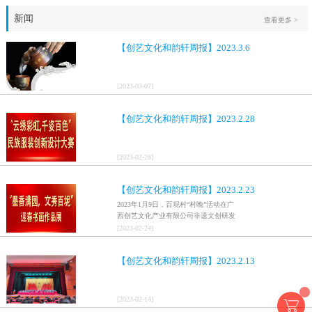
新闻
查看更多 >
【创艺文化和韵轩周报】2023.3.6
[
2023
-
03
-
07
]
【创艺文化和韵轩周报】2023.2.28
[
2023
-
02
-
28
]
【创艺文化和韵轩周报】2023.2.23
2023年1月9日，百坭村“村晚”活动在广
西创艺文化产业有限公司非遗文创研发
基地、百色市乐业县百坭壮族织布技艺
[
2023
-
02
-
24
]
传承创意基地正式开启，活动紧扣“启航
新征程，幸福中国年”主题，根据壮族乡
【创艺文化和韵轩周报】2023.2.13
村特色设计舞美，突出乡村文艺新体
验、新呈现，展示了“墨香满园，文秀百
坭”书画迎春作品展近百幅书法艺术家的
作品，传承了中华文明，弘扬了书法艺
[
2023
-
02
-
14
]
术，阐释了书法精神。（排名不分先