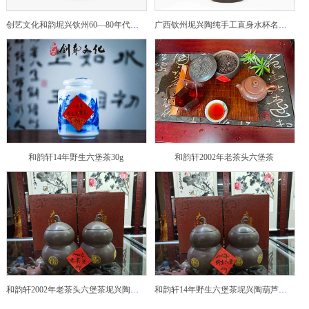
创艺文化和韵坭兴钦州60—80年代坭兴陶老壶——玉奎壶
广西钦州坭兴陶纯手工直身水杯名家陶瓷大师紫砂建水紫陶
和韵轩14年野生六堡茶30g
和韵轩2002年老茶头六堡茶
和韵轩2002年老茶头六堡茶坭兴陶葫芦茶罐
和韵轩14年野生六堡茶坭兴陶葫芦茶罐