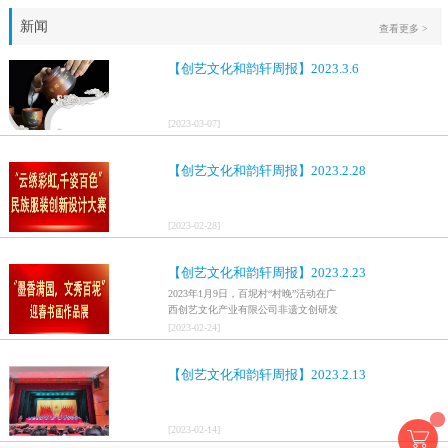
新闻
查看更多 >
【创艺文化和韵轩周报】2023.3.6
[
2023
-
03
-
07
]
【创艺文化和韵轩周报】2023.2.28
[
2023
-
02
-
28
]
【创艺文化和韵轩周报】2023.2.23
2023年1月9日，百坭村“村晚”活动在广
西创艺文化产业有限公司非遗文创研发
基地、百色市乐业县百坭壮族织布技艺
[
2023
-
02
-
24
]
传承创意基地正式开启，活动紧扣“启航
新征程，幸福中国年”主题，根据壮族乡
【创艺文化和韵轩周报】2023.2.13
村特色设计舞美，突出乡村文艺新体
验、新呈现，展示了“墨香满园，文秀百
坭”书画迎春作品展近百幅书法艺术家的
作品，传承了中华文明，弘扬了书法艺
[
2023
-
02
-
14
]
术，阐释了书法精神。（排名不分先