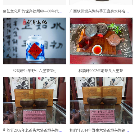
创艺文化和韵坭兴钦州60—80年代坭兴陶老壶——玉奎壶
广西钦州坭兴陶纯手工直身水杯名家陶瓷大师紫砂建水紫陶
和韵轩14年野生六堡茶30g
和韵轩2002年老茶头六堡茶
和韵轩2002年老茶头六堡茶坭兴陶铜鼓茶罐
和韵轩2014年野生六堡茶坭兴陶铜鼓茶罐