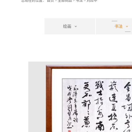
您现在的位置：
首页
>
全部商品
>
书法
>
刘应中
绘画
书法
刘应中