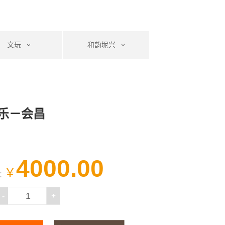
文玩
和韵坭兴
乐－会昌
4000.00
￥
：
-
+