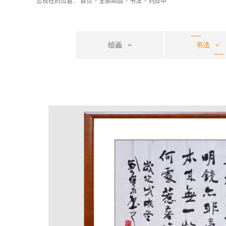
您现在的位置：
首页
>
全部商品
>
书法
>
刘应中
绘画
书法
刘应中