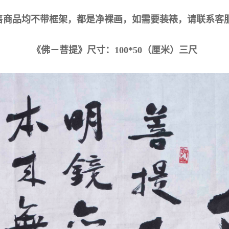
售商品均不带框架，都是净裸画，如需要装裱，请联系客服
《佛－菩提》尺寸：100*50（厘米）三尺