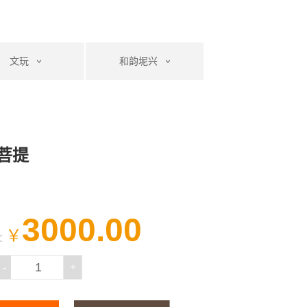
文玩
和韵坭兴
菩提
3000.00
￥
：
-
+