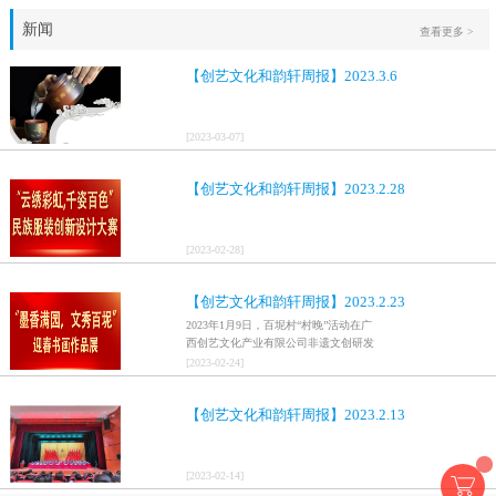
新闻
查看更多 >
【创艺文化和韵轩周报】2023.3.6
[
2023
-
03
-
07
]
【创艺文化和韵轩周报】2023.2.28
[
2023
-
02
-
28
]
【创艺文化和韵轩周报】2023.2.23
2023年1月9日，百坭村“村晚”活动在广
西创艺文化产业有限公司非遗文创研发
基地、百色市乐业县百坭壮族织布技艺
[
2023
-
02
-
24
]
传承创意基地正式开启，活动紧扣“启航
新征程，幸福中国年”主题，根据壮族乡
【创艺文化和韵轩周报】2023.2.13
村特色设计舞美，突出乡村文艺新体
验、新呈现，展示了“墨香满园，文秀百
坭”书画迎春作品展近百幅书法艺术家的
作品，传承了中华文明，弘扬了书法艺
[
2023
-
02
-
14
]
术，阐释了书法精神。（排名不分先