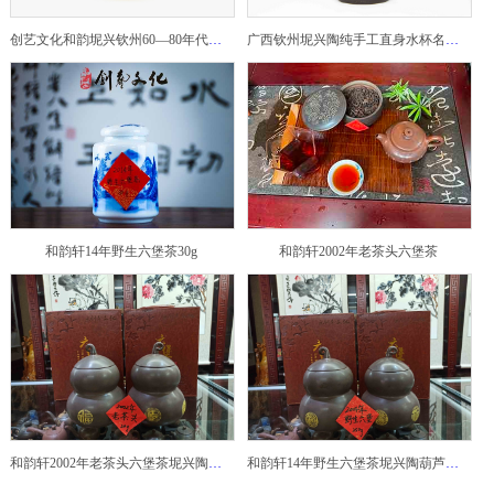
创艺文化和韵坭兴钦州60—80年代坭兴陶老壶——玉奎壶
广西钦州坭兴陶纯手工直身水杯名家陶瓷大师紫砂建水紫陶
和韵轩14年野生六堡茶30g
和韵轩2002年老茶头六堡茶
和韵轩2002年老茶头六堡茶坭兴陶葫芦茶罐
和韵轩14年野生六堡茶坭兴陶葫芦茶罐